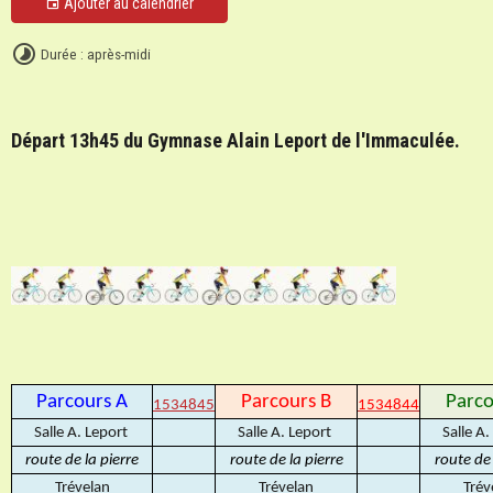
Ajouter au calendrier
Durée : après-midi
Départ 13h45 du Gymnase Alain Leport de l'Immaculée.
Parcours A
Parcours B
Parco
1534845
1534844
Salle A. Leport
Salle A. Leport
Salle A
route de la pierre
route de la pierre
route de 
Trévelan
Trévelan
Trév