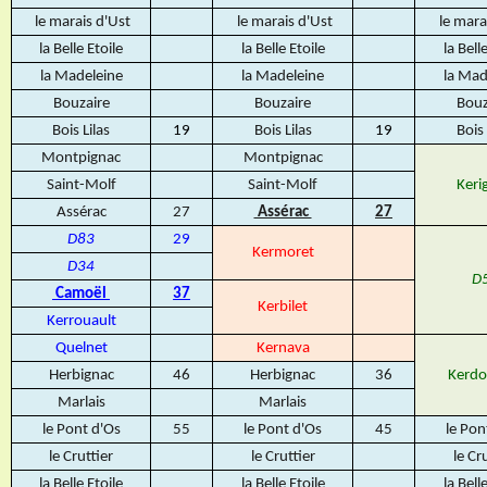
le marais d'Ust
le marais d'Ust
le mara
la Belle Etoile
la Belle Etoile
la Bell
la Madeleine
la Madeleine
la Mad
Bouzaire
Bouzaire
Bouz
Bois Lilas
19
Bois Lilas
19
Bois 
Montpignac
Montpignac
Saint-Molf
Saint-Molf
Keri
Assérac
27
Assérac
27
D83
29
Kermoret
D34
D
Camoël
37
Kerbilet
Kerrouault
Quelnet
Kernava
Herbignac
46
Herbignac
36
Kerdo
Marlais
Marlais
le Pont d'Os
55
le Pont d'Os
45
le Pon
le Cruttier
le Cruttier
le Cr
la Belle Etoile
la Belle Etoile
la Bell