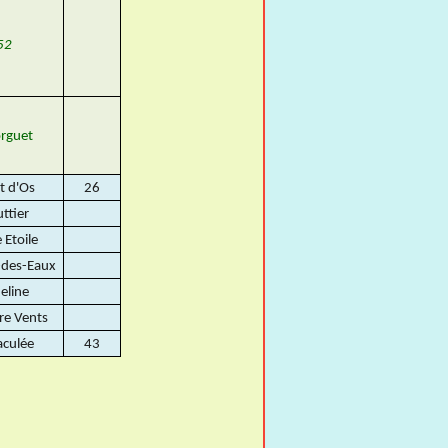
52
rguet
t d'Os
26
uttier
e Etoile
-des-Eaux
eline
re Vents
culée
43