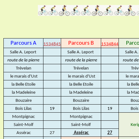
Parcours A
Parcours B
Parco
1534845
1534844
Salle A. Leport
Salle A. Leport
Salle A
route de la pierre
route de la pierre
route de 
Trévelan
Trévelan
Trév
le marais d'Ust
le marais d'Ust
le mara
la Belle Etoile
la Belle Etoile
la Bell
la Madeleine
la Madeleine
la Mad
Bouzaire
Bouzaire
Bouz
Bois Lilas
19
Bois Lilas
19
Bois 
Montpignac
Montpignac
Saint-Molf
Saint-Molf
Keri
Assérac
27
Assérac
27