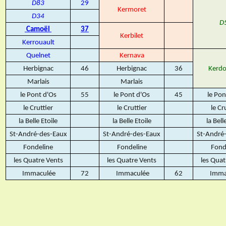
D83
29
Kermoret
D34
D
Camoël
37
Kerbilet
Kerrouault
Quelnet
Kernava
Herbignac
46
Herbignac
36
Kerdo
Marlais
Marlais
le Pont d'Os
55
le Pont d'Os
45
le Pon
le Cruttier
le Cruttier
le Cr
la Belle Etoile
la Belle Etoile
la Bell
St-André-des-Eaux
St-André-des-Eaux
St-André
Fondeline
Fondeline
Fond
les Quatre Vents
les Quatre Vents
les Quat
Immaculée
72
Immaculée
62
Imma