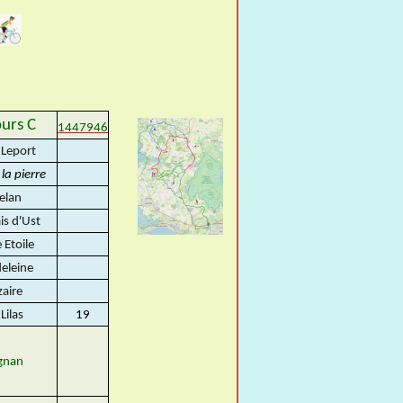
urs C
1447946
. Leport
la pierre
elan
is d'Ust
e Etoile
eleine
aire
Lilas
19
gnan