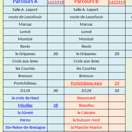
Parcours A
Parcours B
1425918
1425919
Salle A. Leport
Salle A. Leport
route de Leaufouis
route de Leaufouis
Marsac
Marsac
Loncé
Loncé
Montoir
Montoir
Revin
Revin
le Grippeau
20
le Grippeau
20
Croix aux ânes
Croix aux ânes
les Courtes
les Courtes
Bressun
Bressun
Pontchâteau
Pontchâteau gare
29
D126
30
D126
32
la croix de Haut
Beaumard
Missillac
38
Beaulieu
la Sûreté
le Calvaire
Perno
le buisson rond
Ste-Reine-de-Bretagne
la Planche Marion